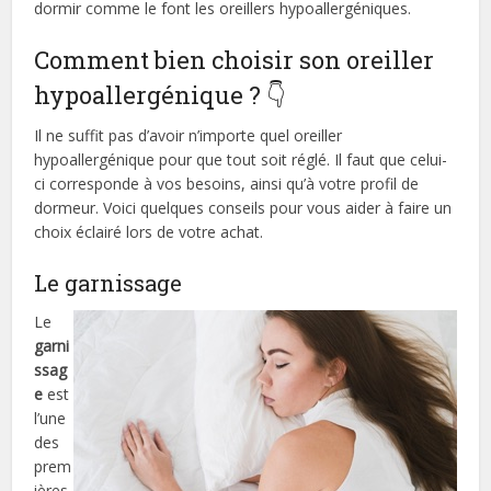
dormir comme le font les oreillers hypoallergéniques.
Comment bien choisir son oreiller
hypoallergénique ? 👇
Il ne suffit pas d’avoir n’importe quel oreiller
hypoallergénique pour que tout soit réglé. Il faut que celui-
ci corresponde à vos besoins, ainsi qu’à votre profil de
dormeur. Voici quelques conseils pour vous aider à faire un
choix éclairé lors de votre achat.
Le garnissage
Le
garni
ssag
e
est
l’une
des
prem
ières